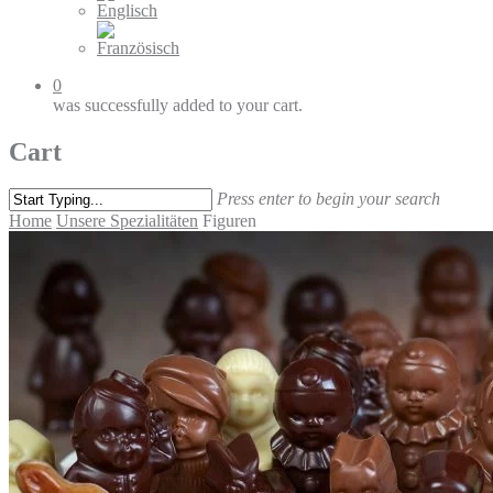
0
was successfully added to your cart.
Cart
Press enter to begin your search
Home
Unsere Spezialitäten
Figuren